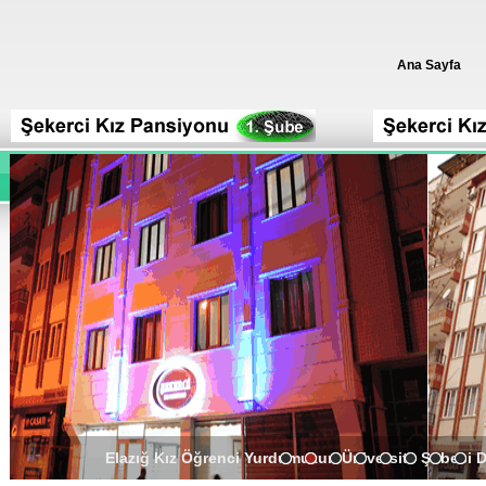
Ana Sayfa
Elazığ Kız Öğrenci Yurdumuzun Üniversite Şubesi 