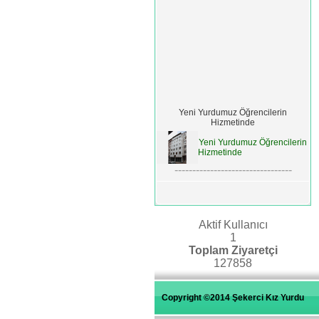
Yeni Yurdumuz Öğrencilerin
Hizmetinde
Yeni Yurdumuz Öğrencilerin
Hizmetinde
---------------------------------
Odalarımızda Banyo ve Tuvalet Mevcut
Odalarımızda Banyo ve
Tuvalet Mevcut
Aktif Kullanıcı
---------------------------------
1
Toplam Ziyaretçi
Fırat Üniversitesine En Yakın Yurt
127858
Fırat üniversitesine en yakın
yurt şekerci kız öğrenci
yurdudur.
Copyright ©2014 Şekerci Kız Yurdu
---------------------------------