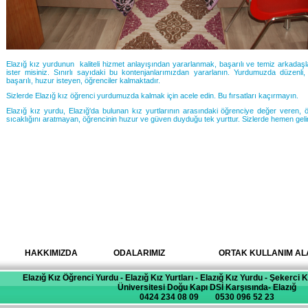
Elazığ kız yurdunun kaliteli hizmet anlayışından yararlanmak, başarılı ve temiz arkadaşla
ister misiniz. Sınırlı sayıdaki bu kontenjanlarımızdan yararlanın. Yurdumuzda düzenli, 
başarılı, huzur isteyen, öğrenciler kalmaktadır.
Sizlerde Elazığ kız öğrenci yurdumuzda kalmak için acele edin. Bu fırsatları kaçırmayın.
Elazığ kız yurdu, Elazığ'da bulunan kız yurtlarının arasındaki öğrenciye değer veren, ö
sıcaklığını aratmayan, öğrencinin huzur ve güven duyduğu tek yurttur. Sizlerde hemen gelin
HAKKIMIZDA
ODALARIMIZ
ORTAK KULLANIM AL
Elazığ Kız Öğrenci Yurdu - Elazığ Kız Yurtları - Elazığ Kız Yurdu - Şekerci 
Üniversitesi Doğu Kapı DSİ Karşısında- Elazığ
0424 234 08 09 0530 096 52 23